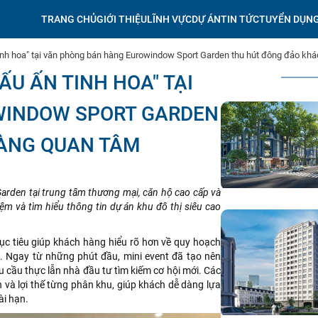
TRANG CHỦ
GIỚI THIỆU
LĨNH VỰC
DỰ ÁN
TIN TỨC
TUYỂN DỤN
tinh hoa" tại văn phòng bán hàng Eurowindow Sport Garden thu hút đông đảo kh
ẤU ẤN TINH HOA" TẠI
WINDOW SPORT GARDEN
ÀNG QUAN TÂM
arden tại trung tâm thương mại, căn hộ cao cấp và
ệm và tìm hiểu thông tin dự án khu đô thị siêu cao
ục tiêu giúp khách hàng hiểu rõ hơn về quy hoạch
. Ngay từ những phút đầu, mini event đã tạo nên
 cầu thực lẫn nhà đầu tư tìm kiếm cơ hội mới. Các
ích và lợi thế từng phân khu, giúp khách dễ dàng lựa
ài hạn.