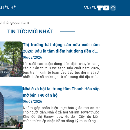
G
LIÊN HỆ
VN
/
EN
ách hàng quan tâm
TIN TỨC MỚI NHẤT
Thị trường bất động sản nửa cuối năm
2026: Đâu là tâm điểm hút dòng tiền đầu
tư?
06/08/2026
Lãi suất cao buộc dòng tiền dịch chuyển sang
các dự án thực Bước sang nửa cuối năm 2026,
bức tranh kinh tế toàn cầu tiếp tục đối mặt với
nhiều biến số phức tạp từ các xung đột địa chính
trị kéo dài, gây áp lực lên lạm phát, tỷ giá và chi
phí vốn. Tuy nhiên, nội lực kinh tế Việt Nam vẫn
Nhà ở xã hội tại trung tâm Thanh Hóa sắp
thể hiện điểm tựa vững chắc nhờ tốc độ giải
ngân đầu tư công mạnh mẽ, dòng vốn FDI tăng
mở bán 140 căn hộ
trưởng ổn định và hành lang pháp lý bất động
06/08/2026
sản ngày càng hoàn thiện. Theo báo cáo nghiên
cứu thị trường từ Viện Nghiên cứu Kinh tế - tài
Nhằm góp phần hiện thực hóa giấc mơ an cư
chính - bất động sản Dat Xanh Services (DXS-
cho người dân, Nhà ở xã hội Melinh Tower thuộc
FERI), mặt bằng lãi suất vay mua bất động sản
Khu đô thị Eurowindow Garden City dự kiến
dự kiến tiếp tục duy trì ở mức 12–14%/năm
chính thức tiếp nhận hồ sơ đăng ký mua từ ngày
trong 6 tháng cuối năm 2026. Chi phí vốn cao
30/8/2026. Dự án do Công ty CP Đầu tư Tổ hợp
khiến tâm lý người mua trở nên thận trọng hơn,
thương mại Mê Linh Plaza Thanh Hóa làm chủ