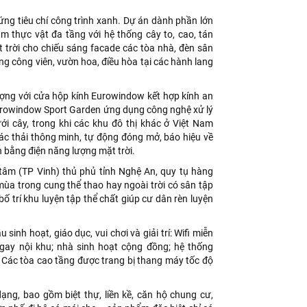
ng tiêu chí công trình xanh. Dự án dành phần lớn
m thực vật đa tầng với hệ thống cây to, cao, tán
 trời cho chiếu sáng facade các tòa nhà, đèn sân
ong công viên, vườn hoa, điều hòa tại các hành lang
 lượng với cửa hộp kính Eurowindow kết hợp kính an
 Eurowindow Sport Garden ứng dụng công nghệ xử lý
ưới cây, trong khi các khu đô thị khác ở Việt Nam
rác thải thông minh, tự động đóng mở, báo hiệu về
h bằng điện năng lượng mặt trời.
g tâm (TP Vinh) thủ phủ tỉnh Nghệ An, quy tụ hàng
mùa trong cung thể thao hay ngoài trời có sân tập
bố trí khu luyện tập thể chất giúp cư dân rèn luyện
inh hoạt, giáo dục, vui chơi và giải trí: Wifi miễn
gay nội khu; nhà sinh hoạt cộng đồng; hệ thống
 Các tòa cao tầng được trang bị thang máy tốc độ
g, bao gồm biệt thự, liền kề, căn hộ chung cư,