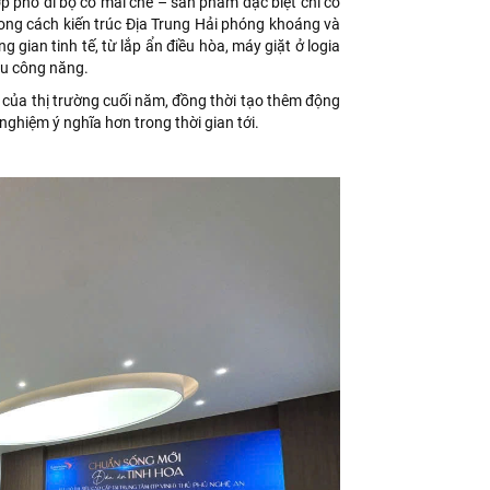
p phố đi bộ có mái che – sản phẩm đặc biệt chỉ có
ng cách kiến trúc Địa Trung Hải phóng khoáng và
g gian tinh tế, từ lắp ẩn điều hòa, máy giặt ở logia
ưu công năng.
 của thị trường cuối năm, đồng thời tạo thêm động
ghiệm ý nghĩa hơn trong thời gian tới.