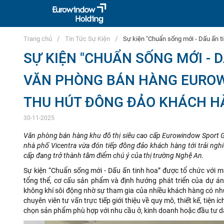
Trang chủ
Tin Tức Sự Kiện
Sự kiện "Chuẩn sống mới - Dấu ấn 
SỰ KIỆN "CHUẨN SỐNG MỚI - D
VĂN PHÒNG BÁN HÀNG EURO
THU HÚT ĐÔNG ĐẢO KHÁCH H
30-11-2025
Văn phòng bán hàng khu đô thị siêu cao cấp Eurowindow Sport G
nhà phố Vicentra vừa đón tiếp đông đảo khách hàng tới trải nghi
cấp đang trở thành tâm điểm chú ý của thị trường Nghệ An.
Sự kiện “Chuẩn sống mới - Dấu ấn tinh hoa” được tổ chức với m
tổng thể, cơ cấu sản phẩm và định hướng phát triển của dự án
không khí sôi động nhờ sự tham gia của nhiều khách hàng có nhu
chuyên viên tư vấn trực tiếp giới thiệu về quy mô, thiết kế, tiện 
chọn sản phẩm phù hợp với nhu cầu ở, kinh doanh hoặc đầu tư d