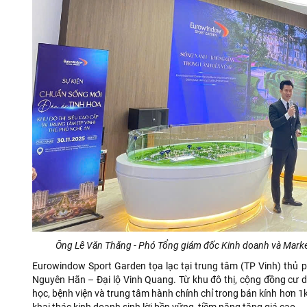
Ông Lê Văn Thăng - Phó Tổng giám đốc Kinh doanh và Market
Eurowindow Sport Garden tọa lạc tại trung tâm (TP Vinh) thủ 
Nguyên Hãn – Đại lộ Vinh Quang. Từ khu đô thị, cộng đồng cư dâ
học, bệnh viện và trung tâm hành chính chỉ trong bán kính hơn 
khai thác kinh doanh sinh lời bền vững, tiềm năng tăng giá cao.