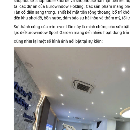
shophouse, shophouse khối đế và shophouse hai mặt tiền kết hợ
tại các dự án của Eurowindow Holding. Các sản phẩm mang pho
Tân cổ điển sang trọng. Thiết kế mặt tiền rộng thoáng, bố trí khôn
đến khu phơi đồ, bồn nước, đảm bảo sự hài hòa và thẩm mỹ, tối 
Sự thành công của mini event lần này là minh chứng cho sức bật
lực để Eurowindow Sport Garden mang đến nhiều hoạt động trải n
Cùng nhìn lại một số hình ảnh nổi bật tại sự kiện: