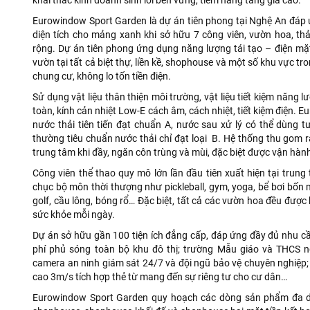
Eurowindow Sport Garden là dự án tiên phong tại Nghệ An đáp ứ
diện tích cho mảng xanh khi sở hữu 7 công viên, vườn hoa, thả
rộng. Dự án tiên phong ứng dụng năng lượng tái tạo – điện mặt
vườn tại tất cả biệt thự, liền kề, shophouse và một số khu vực tr
chung cư, không lo tốn tiền điện.
Sử dụng vật liệu thân thiện môi trường, vật liệu tiết kiệm năng
toàn, kính cản nhiệt Low-E cách âm, cách nhiệt, tiết kiệm điện.
nước thải tiên tiến đạt chuẩn A, nước sau xử lý có thể dùng t
thường tiêu chuẩn nước thải chỉ đạt loại B. Hệ thống thu gom 
trung tâm khi đầy, ngăn côn trùng và mùi, đặc biệt được vận hàn
Công viên thể thao quy mô lớn lần đầu tiên xuất hiện tại trun
chục bộ môn thời thượng như pickleball, gym, yoga, bể bơi bốn 
golf, cầu lông, bóng rổ… Đặc biệt, tất cả các vườn hoa đều được 
sức khỏe mỗi ngày.
Dự án sở hữu gần 100 tiện ích đẳng cấp, đáp ứng đầy đủ nhu cầu s
phí phủ sóng toàn bộ khu đô thị; trường Mẫu giáo và THCS n
camera an ninh giám sát 24/7 và đội ngũ bảo vệ chuyên nghiệp;
cao 3m/s tích hợp thẻ từ mang đến sự riêng tư cho cư dân…
Eurowindow Sport Garden quy hoạch các dòng sản phẩm đa dạn