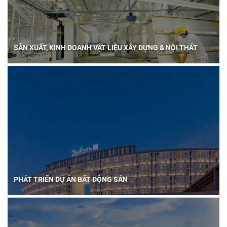
SẢN XUẤT, KINH DOANH VẬT LIỆU XÂY DỰNG & NỘI THẤT
PHÁT TRIỂN DỰ ÁN BẤT ĐỘNG SẢN