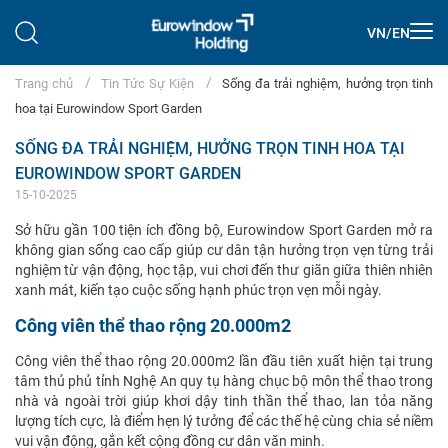
VN
/
EN
Trang chủ
Tin Tức Sự Kiện
Sống đa trải nghiệm, hưởng trọn tinh
hoa tại Eurowindow Sport Garden
SỐNG ĐA TRẢI NGHIỆM, HƯỞNG TRỌN TINH HOA TẠI
EUROWINDOW SPORT GARDEN
15-10-2025
Sở hữu gần 100 tiện ích đồng bộ, Eurowindow Sport Garden mở ra
không gian sống cao cấp giúp cư dân tận hưởng trọn vẹn từng trải
nghiệm từ vận động, học tập, vui chơi đến thư giãn giữa thiên nhiên
xanh mát, kiến tạo cuộc sống hạnh phúc trọn vẹn mỗi ngày.
Công viên thể thao rộng 20.000m2
Công viên thể thao rộng 20.000m2 lần đầu tiên xuất hiện tại trung
tâm thủ phủ tỉnh Nghệ An quy tụ hàng chục bộ môn thể thao trong
nhà và ngoài trời giúp khơi dậy tinh thần thể thao, lan tỏa năng
lượng tích cực, là điểm hẹn lý tưởng để các thế hệ cùng chia sẻ niềm
vui vận động, gắn kết cộng đồng cư dân văn minh.