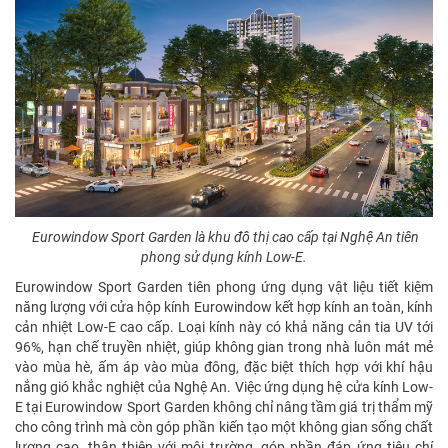
Eurowindow Sport Garden là khu đô thị cao cấp tại Nghệ An tiên
phong sử dụng kính Low-E.
Eurowindow Sport Garden tiên phong ứng dụng vật liệu tiết kiệm
năng lượng với cửa hộp kính Eurowindow kết hợp kính an toàn, kính
cản nhiệt Low-E cao cấp. Loại kính này có khả năng cản tia UV tới
96%, hạn chế truyền nhiệt, giúp không gian trong nhà luôn mát mẻ
vào mùa hè, ấm áp vào mùa đông, đặc biệt thích hợp với khí hậu
nắng gió khắc nghiệt của Nghệ An. Việc ứng dụng hệ cửa kính Low-
E tại Eurowindow Sport Garden không chỉ nâng tầm giá trị thẩm mỹ
cho công trình mà còn góp phần kiến tạo một không gian sống chất
lượng cao, thân thiện với môi trường, góp phần đáp ứng tiêu chí