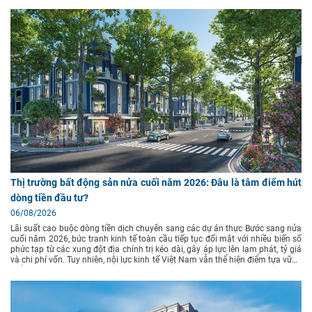
Thị trường bất động sản nửa cuối năm 2026: Đâu là tâm điểm hút
dòng tiền đầu tư?
06/08/2026
Lãi suất cao buộc dòng tiền dịch chuyển sang các dự án thực Bước sang nửa
cuối năm 2026, bức tranh kinh tế toàn cầu tiếp tục đối mặt với nhiều biến số
phức tạp từ các xung đột địa chính trị kéo dài, gây áp lực lên lạm phát, tỷ giá
và chi phí vốn. Tuy nhiên, nội lực kinh tế Việt Nam vẫn thể hiện điểm tựa vững
chắc nhờ tốc độ giải ngân đầu tư công mạnh mẽ, dòng vốn FDI tăng trưởng
ổn định và hành lang pháp lý bất động sản ngày càng hoàn thiện. Theo báo
cáo nghiên cứu thị trường từ Viện Nghiên cứu Kinh tế - tài chính - bất động
sản Dat Xanh Services (DXS-FERI), mặt bằng lãi suất vay mua bất động sản
dự kiến tiếp tục duy trì ở mức 12–14%/năm trong 6 tháng cuối năm 2026.