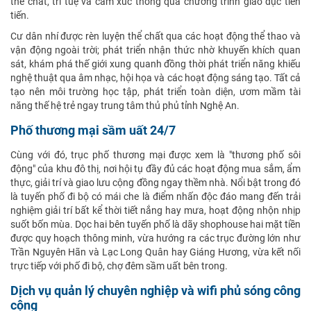
thể chất, trí tuệ và cảm xúc thông qua chương trình giáo dục tiên
tiến.
Cư dân nhí được rèn luyện thể chất qua các hoạt động thể thao và
vận động ngoài trời; phát triển nhận thức nhờ khuyến khích quan
sát, khám phá thế giới xung quanh đồng thời phát triển năng khiếu
nghệ thuật qua âm nhạc, hội họa và các hoạt động sáng tạo. Tất cả
tạo nên môi trường học tập, phát triển toàn diện, ươm mầm tài
năng thế hệ trẻ ngay trung tâm thủ phủ tỉnh Nghệ An.
Phố thương mại sầm uất 24/7
Cùng với đó, trục phố thương mại được xem là "thương phố sôi
động" của khu đô thị, nơi hội tụ đầy đủ các hoạt động mua sắm, ẩm
thực, giải trí và giao lưu cộng đồng ngay thềm nhà. Nổi bật trong đó
là tuyến phố đi bộ có mái che là điểm nhấn độc đáo mang đến trải
nghiệm giải trí bất kể thời tiết nắng hay mưa, hoạt động nhộn nhịp
suốt bốn mùa. Dọc hai bên tuyến phố là dãy shophouse hai mặt tiền
được quy hoạch thông minh, vừa hướng ra các trục đường lớn như
Trần Nguyên Hãn và Lạc Long Quân hay Giáng Hương, vừa kết nối
trực tiếp với phố đi bộ, chợ đêm sầm uất bên trong.
Dịch vụ quản lý chuyên nghiệp và wifi phủ sóng công
cộng