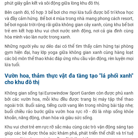
phút giây gắn kết và sôi động giữa lòng khu đô thị.
Bên cạnh đó, tổ hợp 3 bể bơi cho mọi lứa tuổi được bố trí khoa học
và đầy cảm hứng. Bể bơi 4 mùa trong nhà mang phong cách resort,
bể bơi ngoài trời rộng rãi giữa không gian cây xanh, cùng khu bể bơi
trẻ em kết hợp khu vui chơi nước sinh động, nơi cả gia đình cùng
hòa mình vào làn nước trong xanh.
Những người yêu sự dẻo dai có thể tìm thấy cảm hứng tại phòng
gym hiện đại, hay lớp yoga giữa không gian xanh cùng hàng loạt
các bộ môn thể thao khác đáp ứng nhu cầu vận động, rèn luyện mọi
lứa tuổi.
Vườn hoa, thảm thực vật đa tầng tạo "lá phổi xanh"
cho khu đô thị
Không gian sống tại Eurowindow Sport Garden còn được phủ xanh
bởi các vườn hoa, mỗi khu đều được trang bị máy tập thể thao
ngoài trời. Buổi sáng, tiếng cười vang lên trong những bài tập nhẹ;
buổi chiều rảo bước giữa vườn hoa rực rỡ - đó là nhịp sống khỏe
khoắn, năng động, chan hòa và giàu sức sống.
Khu vui chơi trẻ em rực rỡ sắc màu cùng các trò vận động sáng tạo
giúp các bé được thỏa sức khám phá, phát triển thể chất và trí tuệ