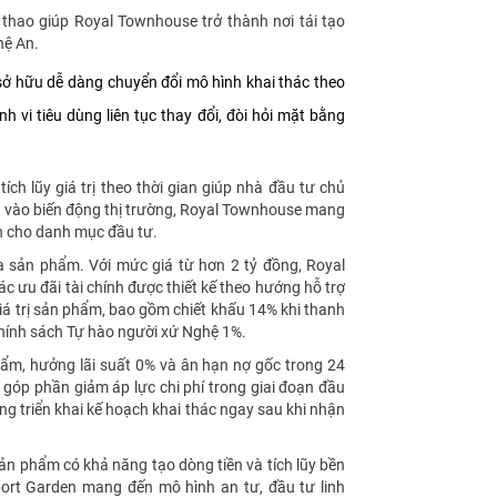
 thao giúp Royal Townhouse trở thành nơi tái tạo
hệ An.
 sở hữu dễ dàng chuyển đổi mô hình khai thác theo
h vi tiêu dùng liên tục thay đổi, đòi hỏi mặt bằng
ích lũy giá trị theo thời gian giúp nhà đầu tư chủ
àn vào biến động thị trường, Royal Townhouse mang
àn cho danh mục đầu tư.
 sản phẩm. Với mức giá từ hơn 2 tỷ đồng, Royal
 ưu đãi tài chính được thiết kế theo hướng hỗ trợ
giá trị sản phẩm, bao gồm chiết khấu 14% khi thanh
Chính sách Tự hào người xứ Nghệ 1%.
phẩm, hưởng lãi suất 0% và ân hạn nợ gốc trong 24
 góp phần giảm áp lực chi phí trong giai đoạn đầu
g triển khai kế hoạch khai thác ngay sau khi nhận
sản phẩm có khả năng tạo dòng tiền và tích lũy bền
rt Garden mang đến mô hình an tư, đầu tư linh