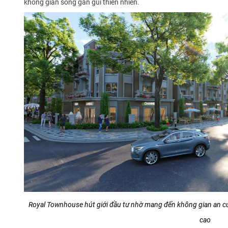
không gian sống gần gũi thiên nhiên.
Royal Townhouse hút giới đầu tư nhờ mang đến không gian an cư 
cao