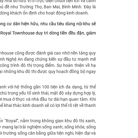
y nhà sở hữu vị trí trực diện chuỗi tiện ích và cảnh
hủ đề như Trường Thọ, Ban Mai, Bình Minh. Đây là
dòng khách ổn định cho hoạt động kinh doanh.
ồng cư dân hiện hữu, nhu cầu tiêu dùng nội khu sẽ
i Royal Townhouse duy trì dòng tiền đều đặn, giảm
Townhouse cũng được đánh giá cao nhờ nền tảng quy
 tỉnh Nghệ An đang chứng kiến sự đầu tư mạnh mẽ
công trình đô thị trọng điểm. Sự hoàn thiện về hạ
 tại những khu đô thị được quy hoạch đồng bộ ngay
nh với hệ thống gần 100 tiện ích đa dạng, từ thể
hú trọng yếu tố sinh thái, mật độ xây dựng hợp lý,
ời mua ở thực và nhà đầu tư dài hạn quan tâm. Khi
 khai thác kinh doanh sẽ có lợi thế rõ rệt về thanh
n “Royal”, nằm trong không gian khu đô thị xanh,
ày mang lại trải nghiệm sống xanh, sống khỏe, sống
i trường sống cân bằng giữa tiện nghi, hiện đại và