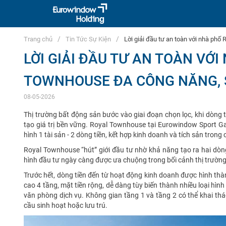
Trang chủ
Tin Tức Sự Kiện
Lời giải đầu tư an toàn với nhà phố
LỜI GIẢI ĐẦU TƯ AN TOÀN VỚI
TOWNHOUSE ĐA CÔNG NĂNG, S
08-05-2026
Thị trường bất động sản bước vào giai đoạn chọn lọc, khi dòng t
tạo giá trị bền vững. Royal Townhouse tại Eurowindow Sport G
hình 1 tài sản - 2 dòng tiền, kết hợp kinh doanh và tích sản tron
Royal Townhouse “hút” giới đầu tư nhờ khả năng tạo ra hai dòn
hình đầu tư ngày càng được ưa chuộng trong bối cảnh thị trường 
Trước hết, dòng tiền đến từ hoạt động kinh doanh được hình thà
cao 4 tầng, mặt tiền rộng, dễ dàng tùy biến thành nhiều loại hì
văn phòng dịch vụ. Không gian tầng 1 và tầng 2 có thể khai thá
cầu sinh hoạt hoặc lưu trú.