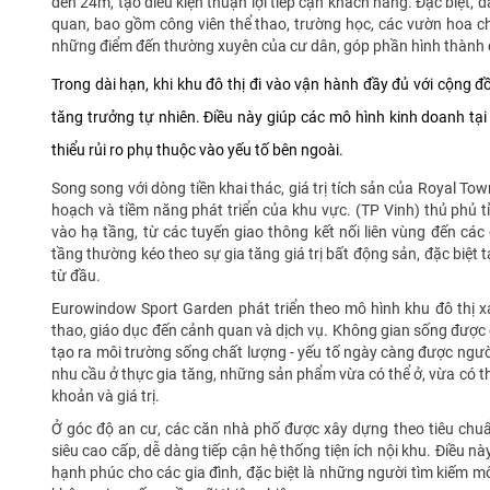
đến 24m, tạo điều kiện thuận lợi tiếp cận khách hàng. Đặc biệt, dã
quan, bao gồm công viên thể thao, trường học, các vườn hoa c
những điểm đến thường xuyên của cư dân, góp phần hình thành 
Trong dài hạn, khi khu đô thị đi vào vận hành đầy đủ với cộng đ
tăng trưởng tự nhiên. Điều này giúp các mô hình kinh doanh tạ
thiểu rủi ro phụ thuộc vào yếu tố bên ngoài.
Song song với dòng tiền khai thác, giá trị tích sản của Royal 
hoạch và tiềm năng phát triển của khu vực. (TP Vinh) thủ phủ
vào hạ tầng, từ các tuyến giao thông kết nối liên vùng đến các 
tầng thường kéo theo sự gia tăng giá trị bất động sản, đặc biệt
từ đầu.
Eurowindow Sport Garden phát triển theo mô hình khu đô thị xa
thao, giáo dục đến cảnh quan và dịch vụ. Không gian sống được c
tạo ra môi trường sống chất lượng - yếu tố ngày càng được ngư
nhu cầu ở thực gia tăng, những sản phẩm vừa có thể ở, vừa có thể
khoản và giá trị.
Ở góc độ an cư, các căn nhà phố được xây dựng theo tiêu chuẩ
siêu cao cấp, dễ dàng tiếp cận hệ thống tiện ích nội khu. Điều n
hạnh phúc cho các gia đình, đặc biệt là những người tìm kiếm mô