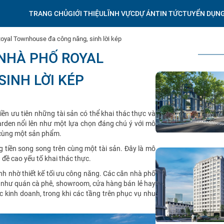
TRANG CHỦ
GIỚI THIỆU
LĨNH VỰC
DỰ ÁN
TIN TỨC
TUYỂN DỤN
 Royal Townhouse đa công năng, sinh lời kép
 NHÀ PHỐ ROYAL
INH LỜI KÉP
iền ưu tiên những tài sản có thể khai thác thực và
arden nổi lên như một lựa chọn đáng chú ý với mô
g cùng một sản phẩm.
g tiền song song trên cùng một tài sản. Đây là mô
đề cao yếu tố khai thác thực.
nh nhờ thiết kế tối ưu công năng. Các căn nhà phố
nh như quán cà phê, showroom, cửa hàng bán lẻ hay
c kinh doanh, trong khi các tầng trên phục vụ nhu