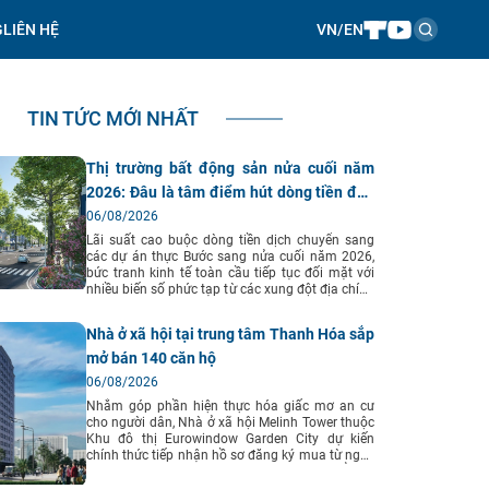
G
LIÊN HỆ
VN
/
EN
TIN TỨC MỚI NHẤT
Thị trường bất động sản nửa cuối năm
2026: Đâu là tâm điểm hút dòng tiền đầu
tư?
06/08/2026
Lãi suất cao buộc dòng tiền dịch chuyển sang
các dự án thực Bước sang nửa cuối năm 2026,
bức tranh kinh tế toàn cầu tiếp tục đối mặt với
nhiều biến số phức tạp từ các xung đột địa chính
trị kéo dài, gây áp lực lên lạm phát, tỷ giá và chi
phí vốn. Tuy nhiên, nội lực kinh tế Việt Nam vẫn
Nhà ở xã hội tại trung tâm Thanh Hóa sắp
thể hiện điểm tựa vững chắc nhờ tốc độ giải
ngân đầu tư công mạnh mẽ, dòng vốn FDI tăng
mở bán 140 căn hộ
trưởng ổn định và hành lang pháp lý bất động
06/08/2026
sản ngày càng hoàn thiện. Theo báo cáo nghiên
cứu thị trường từ Viện Nghiên cứu Kinh tế - tài
Nhằm góp phần hiện thực hóa giấc mơ an cư
chính - bất động sản Dat Xanh Services (DXS-
cho người dân, Nhà ở xã hội Melinh Tower thuộc
FERI), mặt bằng lãi suất vay mua bất động sản
Khu đô thị Eurowindow Garden City dự kiến
dự kiến tiếp tục duy trì ở mức 12–14%/năm
chính thức tiếp nhận hồ sơ đăng ký mua từ ngày
trong 6 tháng cuối năm 2026. Chi phí vốn cao
30/8/2026. Dự án do Công ty CP Đầu tư Tổ hợp
khiến tâm lý người mua trở nên thận trọng hơn,
thương mại Mê Linh Plaza Thanh Hóa làm chủ