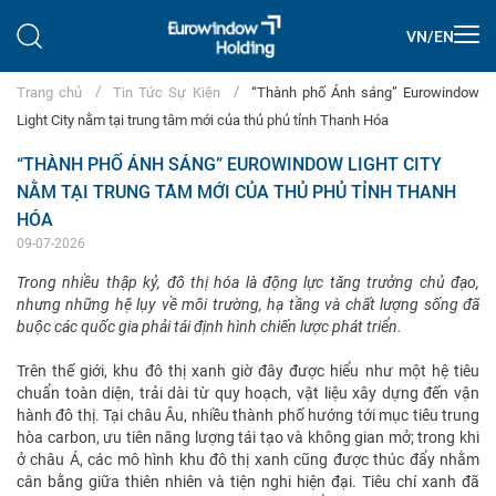
VN
/
EN
Trang chủ
Tin Tức Sự Kiện
“Thành phố Ánh sáng” Eurowindow
Light City nằm tại trung tâm mới của thủ phủ tỉnh Thanh Hóa
“THÀNH PHỐ ÁNH SÁNG” EUROWINDOW LIGHT CITY
NẰM TẠI TRUNG TÂM MỚI CỦA THỦ PHỦ TỈNH THANH
HÓA
09-07-2026
Trong nhiều thập kỷ, đô thị hóa là động lực tăng trưởng chủ đạo,
nhưng những hệ lụy về môi trường, hạ tầng và chất lượng sống đã
buộc các quốc gia phải tái định hình chiến lược phát triển.
Trên thế giới, khu đô thị xanh giờ đây được hiểu như một hệ tiêu
chuẩn toàn diện, trải dài từ quy hoạch, vật liệu xây dựng đến vận
hành đô thị. Tại châu Âu, nhiều thành phố hướng tới mục tiêu trung
hòa carbon, ưu tiên năng lượng tái tạo và không gian mở; trong khi
ở châu Á, các mô hình khu đô thị xanh cũng được thúc đẩy nhằm
cân bằng giữa thiên nhiên và tiện nghi hiện đại. Tiêu chí xanh đã