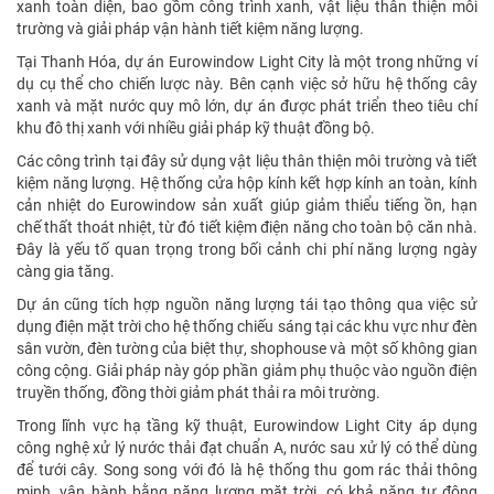
xanh toàn diện, bao gồm công trình xanh, vật liệu thân thiện môi
trường và giải pháp vận hành tiết kiệm năng lượng.
Tại Thanh Hóa, dự án Eurowindow Light City là một trong những ví
dụ cụ thể cho chiến lược này. Bên cạnh việc sở hữu hệ thống cây
xanh và mặt nước quy mô lớn, dự án được phát triển theo tiêu chí
khu đô thị xanh với nhiều giải pháp kỹ thuật đồng bộ.
Các công trình tại đây sử dụng vật liệu thân thiện môi trường và tiết
kiệm năng lượng. Hệ thống cửa hộp kính kết hợp kính an toàn, kính
cản nhiệt do Eurowindow sản xuất giúp giảm thiểu tiếng ồn, hạn
chế thất thoát nhiệt, từ đó tiết kiệm điện năng cho toàn bộ căn nhà.
Đây là yếu tố quan trọng trong bối cảnh chi phí năng lượng ngày
càng gia tăng.
Dự án cũng tích hợp nguồn năng lượng tái tạo thông qua việc sử
dụng điện mặt trời cho hệ thống chiếu sáng tại các khu vực như đèn
sân vườn, đèn tường của biệt thự, shophouse và một số không gian
công cộng. Giải pháp này góp phần giảm phụ thuộc vào nguồn điện
truyền thống, đồng thời giảm phát thải ra môi trường.
Trong lĩnh vực hạ tầng kỹ thuật, Eurowindow Light City áp dụng
công nghệ xử lý nước thải đạt chuẩn A, nước sau xử lý có thể dùng
để tưới cây. Song song với đó là hệ thống thu gom rác thải thông
minh, vận hành bằng năng lượng mặt trời, có khả năng tự động