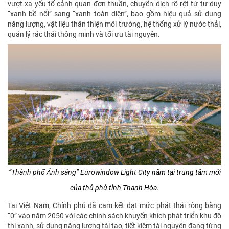
vượt xa yếu tố cảnh quan đơn thuần, chuyển dịch rõ rệt từ tư duy
“xanh bề nổi” sang “xanh toàn diện”, bao gồm hiệu quả sử dụng
năng lượng, vật liệu thân thiện môi trường, hệ thống xử lý nước thải,
quản lý rác thải thông minh và tối ưu tài nguyên.
“Thành phố Ánh sáng” Eurowindow Light City nằm tại trung tâm mới
của thủ phủ tỉnh Thanh Hóa.
Tại Việt Nam, Chính phủ đã cam kết đạt mức phát thải ròng bằng
“0” vào năm 2050 với các chính sách khuyến khích phát triển khu đô
thị xanh, sử dụng năng lượng tái tạo, tiết kiệm tài nguyên đang từng