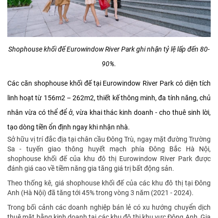
Shophouse khối đế Eurowindow River Park ghi nhận tỷ lệ lấp đến 80-
90%.
Các căn shophouse khối đế tại Eurowindow River Park có diện tích
linh hoạt từ 156m2 – 262m2, thiết kế thông minh, đa tính năng, chủ
nhân vừa có thể để ở, vừa khai thác kinh doanh - cho thuê sinh lời,
tạo dòng tiền ổn định ngay khi nhận nhà.
Sở hữu vị trí đắc địa tại chân cầu Đông Trù, ngay mặt đường Trường
Sa - tuyến giao thông huyết mạch phía Đông Bắc Hà Nội,
shophouse khối đế của khu đô thị Eurowindow River Park được
đánh giá cao về tiềm năng gia tăng giá trị bất động sản.
Theo thống kê, giá shophouse khối đế của các khu đô thị tại Đông
Anh (Hà Nội) đã tăng tới 45% trong vòng 3 năm (2021 - 2024).
Trong bối cảnh các doanh nghiệp bán lẻ có xu hướng chuyển dịch
thuê mặt bằng kinh doanh tại các khu đô thị khu vực Đông Anh, Gia