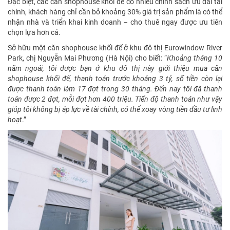
Đặc biệt, các căn shophouse khối đế có nhiều chính sách ưu đãi tài
chính, khách hàng chỉ cần bỏ khoảng 30% giá trị sản phẩm là có thể
nhận nhà và triển khai kinh doanh – cho thuê ngay được ưu tiên
chọn lựa hơn cả.
Sở hữu một căn shophouse khối đế ở khu đô thị Eurowindow River
Park, chị Nguyễn Mai Phương (Hà Nội) cho biết: “
Khoảng tháng 10
năm ngoái, tôi được bạn ở khu đô thị này giới thiệu mua căn
shophouse khối đế, thanh toán trước khoảng 3 tỷ, số tiền còn lại
được thanh toán làm 17 đợt trong 30 tháng. Đến nay tôi đã thanh
toán được 2 đợt, mỗi đợt hơn 400 triệu. Tiến độ thanh toán như vậy
giúp tôi không bị áp lực về tài chính, có thể xoay vòng tiền đầu tư linh
hoạt
.”