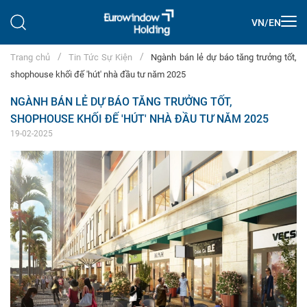
VN
/
EN
Trang chủ
Tin Tức Sự Kiện
Ngành bán lẻ dự báo tăng trưởng tốt,
shophouse khối đế 'hút' nhà đầu tư năm 2025
NGÀNH BÁN LẺ DỰ BÁO TĂNG TRƯỞNG TỐT,
SHOPHOUSE KHỐI ĐẾ 'HÚT' NHÀ ĐẦU TƯ NĂM 2025
19-02-2025