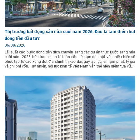
Thị trường bất động sản nửa cuối năm 2026: Đâu là tâm điểm hút
dòng tiền đầu tư?
06/08/2026
Lãi suất cao buộc dòng tiền dịch chuyển sang các dự án thực Bước sang nửa
cuối năm 2026, bức tranh kinh tế toàn cầu tiếp tục đối mặt với nhiều biến số
phức tạp từ các xung đột địa chính trị kéo dài, gây áp lực lên lạm phát, tỷ giá
và chi phí vốn. Tuy nhiên, nội lực kinh tế Việt Nam vẫn thể hiện điểm tựa vững
chắc nhờ tốc độ giải ngân đầu tư công mạnh mẽ, dòng vốn FDI tăng trưởng
ổn định và hành lang pháp lý bất động sản ngày càng hoàn thiện. Theo báo
cáo nghiên cứu thị trường từ Viện Nghiên cứu Kinh tế - tài chính - bất động
sản Dat Xanh Services (DXS-FERI), mặt bằng lãi suất vay mua bất động sản
dự kiến tiếp tục duy trì ở mức 12–14%/năm trong 6 tháng cuối năm 2026.
Chi phí vốn cao khiến tâm lý người mua trở nên thận trọng hơn, giảm các
quyết định đầu tư cảm tính hay lướt sóng ngắn hạn. Đánh giá từ VIS Rating
chỉ ra rằng, lượng trái phiếu doanh nghiệp bất động sản đáo hạn trong nửa
cuối năm 2026 lên tới khoảng 60.000 tỷ đồng. Đây được xem là thước đo
khắc nghiệt lọc sạch các đơn vị thiếu năng lực tài chính, đồng thời thúc đẩy
thị trường phân hóa rõ nét: dòng tiền ưu tiên chọn lọc các sản phẩm thấp
tầng/shophouse có giá trị sử dụng thực, pháp lý chuẩn chỉnh và được phát
triển bởi các đơn vị uy tín. "Dòng tiền không rút khỏi thị trường mà đang dịch
chuyển sang các dự án pháp lý minh bạch, hạ tầng kết nối thuận tiện, giá trị
sử dụng thực, tiềm năng tăng giá bền vững và chủ đầu tư uy tín, thay vì các