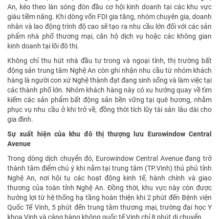
An, kéo theo làn sóng đón đầu cơ hội kinh doanh tại các khu vực
giàu tiềm năng. Khi dòng vốn FDI gia tăng, nhóm chuyên gia, doanh
nhân và lao động trình độ cao sẽ tạo ra nhu cầu lớn đối với các sản
phẩm nhà phố thương mại, căn hộ dịch vụ hoặc các không gian
kinh doanh tại lõi đô thị.
Không chỉ thu hút nhà đầu tư trong và ngoại tỉnh, thị trường bất
động sản trung tâm Nghệ An còn ghi nhận nhu cầu từ nhóm khách
hàng là người con xứ Nghệ thành đạt đang sinh sống và làm việc tại
các thành phố lớn. Nhóm khách hàng này có xu hướng quay về tìm
kiếm các sản phẩm bất động sản bền vững tại quê hương, nhằm
phục vụ nhu cầu ở khi trở về, đồng thời tích lũy tài sản lâu dài cho
gia đình.
Sự xuất hiện của khu đô thị thượng lưu Eurowindow Central
Avenue
Trong dòng dịch chuyển đó, Eurowindow Central Avenue đang trở
thành tâm điểm chú ý khi nằm tại trung tâm (TP.Vinh) thủ phủ tỉnh
Nghệ An, nơi hội tụ các hoạt động kinh tế, hành chính và giao
thương của toàn tỉnh Nghệ An. Đồng thời, khu vực này còn được
hưởng lợi từ hệ thống hạ tầng hoàn thiện khi 2 phút đến Bệnh viện
Quốc Tế Vinh, 5 phút đến trung tâm thương mại, trường đại học Y
khoa Vinh và cảng hàng không quốc tế Vinh chỉ 8 phút di chuyển.