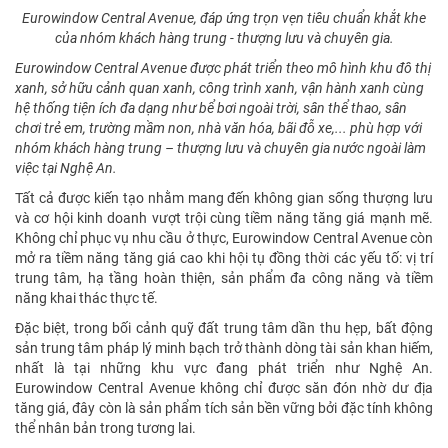
Eurowindow Central Avenue, đáp ứng trọn vẹn tiêu chuẩn khắt khe
của nhóm khách hàng trung - thượng lưu và chuyên gia.
Eurowindow Central Avenue được phát triển theo mô hình khu đô thị
xanh, sở hữu cảnh quan xanh, công trình xanh, vận hành xanh cùng
hệ thống tiện ích đa dạng như bể bơi ngoài trời, sân thể thao, sân
chơi trẻ em, trường mầm non, nhà văn hóa, bãi đỗ xe,... phù hợp với
nhóm khách hàng trung – thượng lưu và chuyên gia nước ngoài làm
việc tại Nghệ An.
Tất cả được kiến tạo nhằm mang đến không gian sống thượng lưu
và cơ hội kinh doanh vượt trội cùng tiềm năng tăng giá mạnh mẽ.
Không chỉ phục vụ nhu cầu ở thực, Eurowindow Central Avenue còn
mở ra tiềm năng tăng giá cao khi hội tụ đồng thời các yếu tố: vị trí
trung tâm, hạ tầng hoàn thiện, sản phẩm đa công năng và tiềm
năng khai thác thực tế.
Đặc biệt, trong bối cảnh quỹ đất trung tâm dần thu hẹp, bất động
sản trung tâm pháp lý minh bạch trở thành dòng tài sản khan hiếm,
nhất là tại những khu vực đang phát triển như Nghệ An.
Eurowindow Central Avenue không chỉ được săn đón nhờ dư địa
tăng giá, đây còn là sản phẩm tích sản bền vững bởi đặc tính không
thể nhân bản trong tương lai.