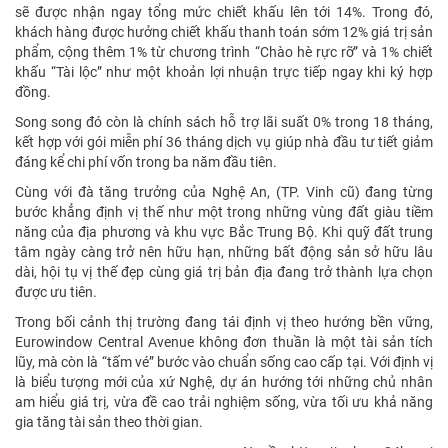
sẽ được nhận ngay tổng mức chiết khấu lên tới 14%. Trong đó,
khách hàng được hưởng chiết khấu thanh toán sớm 12% giá trị sản
phẩm, cộng thêm 1% từ chương trình “Chào hè rực rỡ” và 1% chiết
khấu “Tài lộc” như một khoản lợi nhuận trực tiếp ngay khi ký hợp
đồng.
Song song đó còn là chính sách hỗ trợ lãi suất 0% trong 18 tháng,
kết hợp với gói miễn phí 36 tháng dịch vụ giúp nhà đầu tư tiết giảm
đáng kể chi phí vốn trong ba năm đầu tiên.
Cùng với đà tăng trưởng của Nghệ An, (TP. Vinh cũ) đang từng
bước khẳng định vị thế như một trong những vùng đất giàu tiềm
năng của địa phương và khu vực Bắc Trung Bộ. Khi quỹ đất trung
tâm ngày càng trở nên hữu hạn, những bất động sản sở hữu lâu
dài, hội tụ vị thế đẹp cùng giá trị bản địa đang trở thành lựa chọn
được ưu tiên.
Trong bối cảnh thị trường đang tái định vị theo hướng bền vững,
Eurowindow Central Avenue không đơn thuần là một tài sản tích
lũy, mà còn là “tấm vé” bước vào chuẩn sống cao cấp tại. Với định vị
là biểu tượng mới của xứ Nghệ, dự án hướng tới những chủ nhân
am hiểu giá trị, vừa đề cao trải nghiệm sống, vừa tối ưu khả năng
gia tăng tài sản theo thời gian.