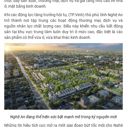
thúc đẩy sản xuất, thương mại, dịch vụ và gia tăng nhu cầu về nhà
ở, mặt bằng kinh doanh.
Khi các động lực tăng trưởng hội tụ, (TP.Vinh) thủ phủ tỉnh Nghệ An
trở thành nơi tập trung các hoạt động thương mại, dịch vụ và
nguồn nhân lực chất lượng cao. Điều này khiến nhu cầu bất động
sản tại khu vực trung tâm luôn duy trì ở mức cao, đặc biệt là các
sản phẩm có thể vừa ở, vừa khai thác kinh doanh.
Nghệ An đang thể hiện sức bật mạnh mẽ trong kỷ nguyên mới
Những tín hiệu tích cực mở ra một giai đoạn bứt tốc mới cho Nghệ