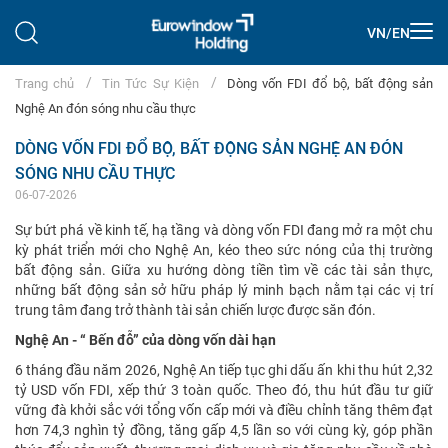
VN
/
EN
Trang chủ
Tin Tức Sự Kiện
Dòng vốn FDI đổ bộ, bất động sản
Nghệ An đón sóng nhu cầu thực
DÒNG VỐN FDI ĐỔ BỘ, BẤT ĐỘNG SẢN NGHỆ AN ĐÓN
SÓNG NHU CẦU THỰC
06-07-2026
Sự bứt phá về kinh tế, hạ tầng và dòng vốn FDI đang mở ra một chu
kỳ phát triển mới cho Nghệ An, kéo theo sức nóng của thị trường
bất động sản. Giữa xu hướng dòng tiền tìm về các tài sản thực,
những bất động sản sở hữu pháp lý minh bạch nằm tại các vị trí
trung tâm đang trở thành tài sản chiến lược được săn đón.
Nghệ An - “ Bến đỗ” của dòng vốn dài hạn
6 tháng đầu năm 2026, Nghệ An tiếp tục ghi dấu ấn khi thu hút 2,32
tỷ USD vốn FDI, xếp thứ 3 toàn quốc. Theo đó, thu hút đầu tư giữ
vững đà khởi sắc với tổng vốn cấp mới và điều chỉnh tăng thêm đạt
hơn 74,3 nghìn tỷ đồng, tăng gấp 4,5 lần so với cùng kỳ, góp phần