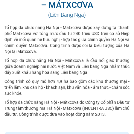
– MÁTXCƠVA
(Liên Bang Nga)
Tổ hợp đa chức năng Hà Nội - Mátxcơva được xây dựng tại thành
phố Mátxcơva với tổng mức đầu tư 240 triệu USD trên cơ sở Hiệp
định về mối quan hệ hữu nghị - hợp tác giữa chính quyền Hà Nội và
chính quyền Mátxcơva. Công trình được coi là biểu tượng của Hà
Nội tại Mátxcơva.
Tổ hợp đa chức năng Hà Nội - Mátxcơva là cầu nối giao thương
giữa doanh nghiệp hai nước Việt Nam và Liên bang Nga nhằm thúc
đẩy xuất khẩu hàng hóa sang Liên bang Nga.
Công trình có quy mô hơn 4,9 ha bao gồm các khu thương mại -
triển lãm, khu căn hộ - khách sạn, khu văn hóa - ẩm thực - chăm sóc
sức khỏe.
Tổ hợp đa chức năng Hà Nội - Mátxcơva do Công ty Cổ phần Đầu tư
Trung tâm thương mại Hà Nội - Mátxcơva (INCENTRA JSC) làm chủ
đầu tư. Công trình được đưa vào hoạt động năm 2013.