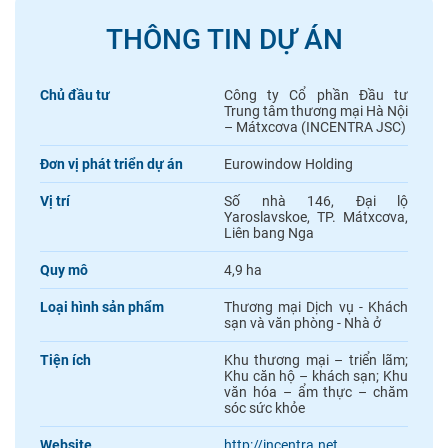
THÔNG TIN DỰ ÁN
Chủ đầu tư
Công ty Cổ phần Đầu tư
Trung tâm thương mại Hà Nội
– Mátxcơva (INCENTRA JSC)
Đơn vị phát triển dự án
Eurowindow Holding
Vị trí
Số nhà 146, Đại lộ
Yaroslavskoe, TP. Mátxcơva,
Liên bang Nga
Quy mô
4,9 ha
Loại hình sản phẩm
Thương mại Dịch vụ - Khách
sạn và văn phòng - Nhà ở
Tiện ích
Khu thương mại – triển lãm;
Khu căn hộ – khách sạn; Khu
văn hóa – ẩm thực – chăm
sóc sức khỏe
Website
http://incentra.net