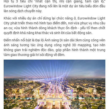
Hội tụ 3 tiêu chí “nhất cận thị, nhị cận giang, tam cận lộ,”
Eurowindow Light City đang nổi lên là một dự án tiêu biểu đón đầu
làn sóng dịch chuyển này.
Khác với nhiều dự án chỉ dừng lại chức năng ở, Eurowindow Light
City phát triển theo mô hình tạo điểm đến, nơi vừa phục vụ nhu cầu
an cư, vừa hình thành dòng khách thực ổn định - yếu tố then chốt
quyết định khả năng khai thác và sinh lời của bất động sản.
Điểm nhấn nổi bật là Đại lộ Ánh sáng Di sản dài 3km cùng công viên
ánh sáng tương tác ứng dụng công nghệ 3D mapping, tạo nên
không gian trải nghiệm độc đáo, góp phần hình thành một trung
tâm giao thương-giải trí sôi động về đêm.