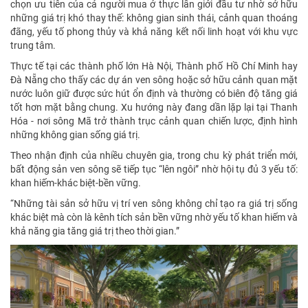
chọn ưu tiên của cả người mua ở thực lẫn giới đầu tư nhờ sở hữu
những giá trị khó thay thế: không gian sinh thái, cảnh quan thoáng
đãng, yếu tố phong thủy và khả năng kết nối linh hoạt với khu vực
trung tâm.
Thực tế tại các thành phố lớn Hà Nội, Thành phố Hồ Chí Minh hay
Đà Nẵng cho thấy các dự án ven sông hoặc sở hữu cảnh quan mặt
nước luôn giữ được sức hút ổn định và thường có biên độ tăng giá
tốt hơn mặt bằng chung. Xu hướng này đang dần lặp lại tại Thanh
Hóa - nơi sông Mã trở thành trục cảnh quan chiến lược, định hình
những không gian sống giá trị.
Theo nhận định của nhiều chuyên gia, trong chu kỳ phát triển mới,
bất động sản ven sông sẽ tiếp tục “lên ngôi” nhờ hội tụ đủ 3 yếu tố:
khan hiếm-khác biệt-bền vững.
“Những tài sản sở hữu vị trí ven sông không chỉ tạo ra giá trị sống
khác biệt mà còn là kênh tích sản bền vững nhờ yếu tố khan hiếm và
khả năng gia tăng giá trị theo thời gian.”