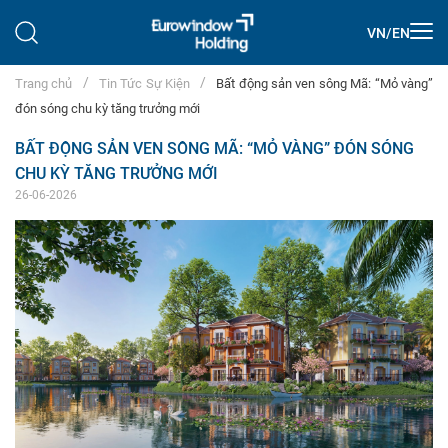
VN
/
EN
Trang chủ
Tin Tức Sự Kiện
Bất động sản ven sông Mã: “Mỏ vàng”
đón sóng chu kỳ tăng trưởng mới
BẤT ĐỘNG SẢN VEN SÔNG MÃ: “MỎ VÀNG” ĐÓN SÓNG
CHU KỲ TĂNG TRƯỞNG MỚI
26-06-2026