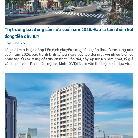
Thị trường bất động sản nửa cuối năm 2026: Đâu là tâm điểm hút
dòng tiền đầu tư?
06/08/2026
Lãi suất cao buộc dòng tiền dịch chuyển sang các dự án thực Bước sang nửa
cuối năm 2026, bức tranh kinh tế toàn cầu tiếp tục đối mặt với nhiều biến số
phức tạp từ các xung đột địa chính trị kéo dài, gây áp lực lên lạm phát, tỷ giá
và chi phí vốn. Tuy nhiên, nội lực kinh tế Việt Nam vẫn thể hiện điểm tựa vững
chắc nhờ tốc độ giải ngân đầu tư công mạnh mẽ, dòng vốn FDI tăng trưởng
ổn định và hành lang pháp lý bất động sản ngày càng hoàn thiện. Theo báo
cáo nghiên cứu thị trường từ Viện Nghiên cứu Kinh tế - tài chính - bất động
sản Dat Xanh Services (DXS-FERI), mặt bằng lãi suất vay mua bất động sản
dự kiến tiếp tục duy trì ở mức 12–14%/năm trong 6 tháng cuối năm 2026.
Chi phí vốn cao khiến tâm lý người mua trở nên thận trọng hơn, giảm các
quyết định đầu tư cảm tính hay lướt sóng ngắn hạn. Đánh giá từ VIS Rating
chỉ ra rằng, lượng trái phiếu doanh nghiệp bất động sản đáo hạn trong nửa
cuối năm 2026 lên tới khoảng 60.000 tỷ đồng. Đây được xem là thước đo
khắc nghiệt lọc sạch các đơn vị thiếu năng lực tài chính, đồng thời thúc đẩy
thị trường phân hóa rõ nét: dòng tiền ưu tiên chọn lọc các sản phẩm thấp
tầng/shophouse có giá trị sử dụng thực, pháp lý chuẩn chỉnh và được phát
triển bởi các đơn vị uy tín. "Dòng tiền không rút khỏi thị trường mà đang dịch
chuyển sang các dự án pháp lý minh bạch, hạ tầng kết nối thuận tiện, giá trị
sử dụng thực, tiềm năng tăng giá bền vững và chủ đầu tư uy tín, thay vì các
sản phẩm mang tính đầu cơ ngắn hạn." Sự phân hóa của dòng tiền đầu tư