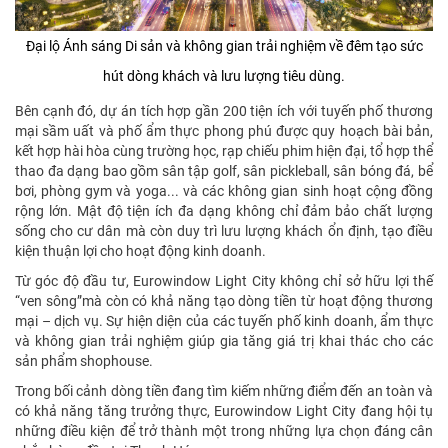
Đại lộ Ánh sáng Di sản và không gian trải nghiệm về đêm tạo sức
hút dòng khách và lưu lượng tiêu dùng.
Bên cạnh đó, dự án tích hợp gần 200 tiện ích với tuyến phố thương
mại sầm uất và phố ẩm thực phong phú được quy hoạch bài bản,
kết hợp hài hòa cùng trường học, rạp chiếu phim hiện đại, tổ hợp thể
thao đa dạng bao gồm sân tập golf, sân pickleball, sân bóng đá, bể
bơi, phòng gym và yoga... và các không gian sinh hoạt cộng đồng
rộng lớn. Mật độ tiện ích đa dạng không chỉ đảm bảo chất lượng
sống cho cư dân mà còn duy trì lưu lượng khách ổn định, tạo điều
kiện thuận lợi cho hoạt động kinh doanh.
Từ góc độ đầu tư, Eurowindow Light City không chỉ sở hữu lợi thế
“ven sông”mà còn có khả năng tạo dòng tiền từ hoạt động thương
mại – dịch vụ. Sự hiện diện của các tuyến phố kinh doanh, ẩm thực
và không gian trải nghiệm giúp gia tăng giá trị khai thác cho các
sản phẩm shophouse.
Trong bối cảnh dòng tiền đang tìm kiếm những điểm đến an toàn và
có khả năng tăng trưởng thực, Eurowindow Light City đang hội tụ
những điều kiện để trở thành một trong những lựa chọn đáng cân